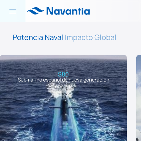
Potencia Naval
Impacto Global
S80
Submarino español de nueva generación
con AIP