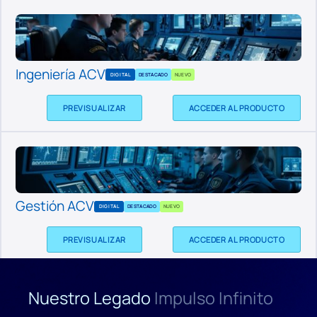
Ingeniería ACV
DIGITAL
DESTACADO
NUEVO
PREVISUALIZAR
ACCEDER AL PRODUCTO
Gestión ACV
DIGITAL
DESTACADO
NUEVO
PREVISUALIZAR
ACCEDER AL PRODUCTO
Nuestro Legado
Impulso Infinito