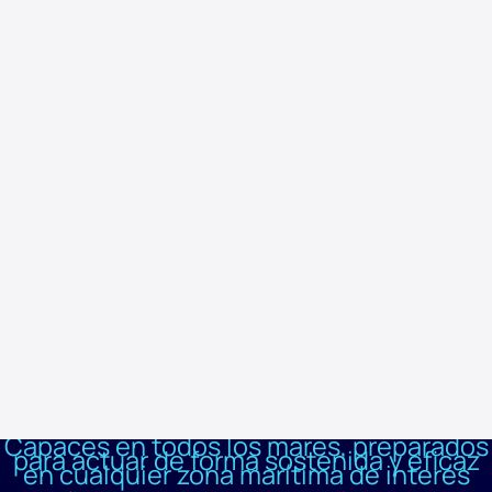
Los Buques de Acción Marítima de la serie P-40,
construidos por Navantia, ofrecen una plataforma
moderna y versátil para operaciones navales en
escenarios civiles y militares. Su diseño modular permite
adaptar su configuración a una amplia variedad de
misiones.
Con un alto grado de automatización, están optimizados para operar
con dotaciones reducidas, integrando tecnologías punteras como el
sistema de combate SCOMBA, el radar Skyfender y la dirección de
tiro DORNA. Su capacidad para operar helicópteros y vehículos no
tripulados refuerza su autonomía y efectividad.
Capaces en todos los mares, preparados
para actuar de forma sostenida y eficaz
en cualquier zona marítima de interés