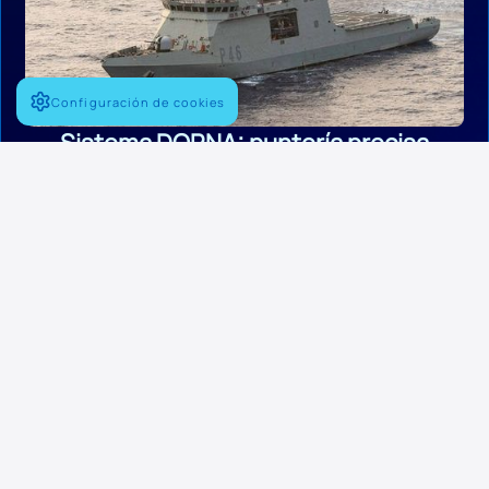
Configuración de cookies
Sistema DORNA: puntería precisa
El sistema DORNA permite adquisición y seguimiento automático
de blancos, integración con sensores radar y electroópticos, y
control de fuego altamente efectivo.
Integración con helicópteros y UAS
Cuentan con hangar y plataforma para operar helicópteros como
NH90 o SH-60B, así como sistemas no tripulados como el M5D
AIRFOX para vigilancia.
Comprometidos con la innovación,
desarrollados en base a la experiencia de
Navantia y la evolución de necesidades
operativas de la Armada Española desde
2004
La serie P-40 nace como respuesta a la
necesidad de la Armada Española de