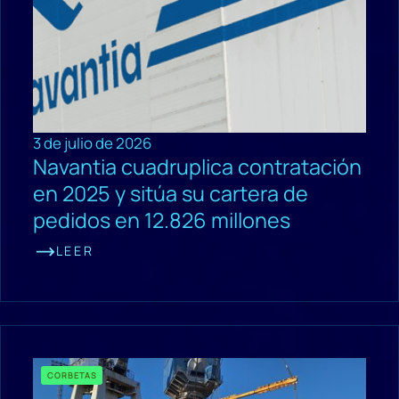
3 de julio de 2026
Navantia cuadruplica contratación
en 2025 y sitúa su cartera de
pedidos en 12.826 millones
LEER
CORBETAS