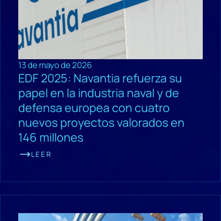
13 de mayo de 2026
EDF 2025: Navantia refuerza su
papel en la industria naval y de
defensa europea con cuatro
nuevos proyectos valorados en
146 millones
LEER