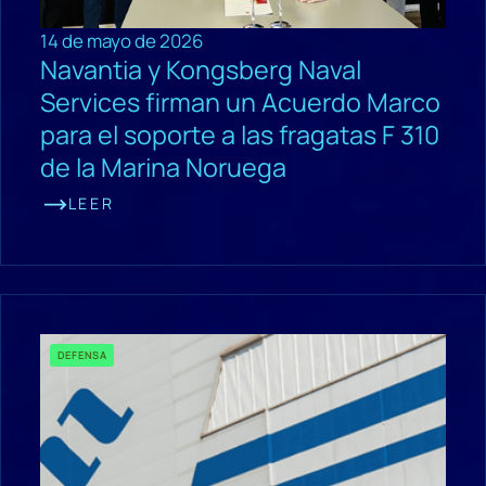
14 de mayo de 2026
Navantia y Kongsberg Naval
Services firman un Acuerdo Marco
para el soporte a las fragatas F 310
de la Marina Noruega
LEER
DEFENSA