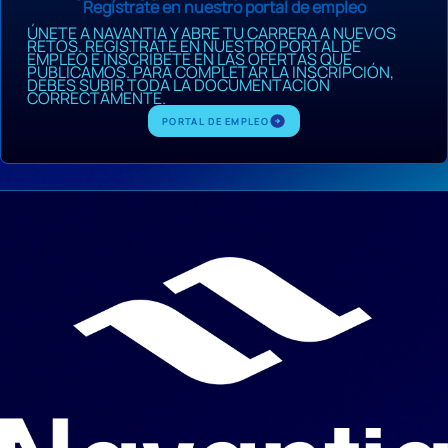
Regístrate en nuestro portal de empleo
ÚNETE A NAVANTIA Y ABRE TU CARRERA A NUEVOS
RETOS. REGÍSTRATE EN NUESTRO PORTAL DE
EMPLEO E INSCRÍBETE EN LAS OFERTAS QUE
PUBLICAMOS. PARA COMPLETAR LA INSCRIPCIÓN,
DEBES SUBIR TODA LA DOCUMENTACIÓN
CORRECTAMENTE.
PORTAL DE EMPLEO