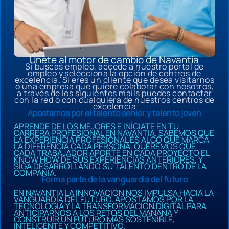
Únete al motor de cambio de Navantia
Si buscas empleo, accede a nuestro portal de
empleo y selecciona la opción de centros de
excelencia. Si eres un cliente que desea visitarnos
o una empresa que quiere colaborar con nosotros,
a través de los siguientes mails puedes contactar
con la red o con cualquiera de nuestros centros de
excelencia
Apostamos por el talento senior y talento joven
APRENDE DE LOS MEJORES E INÍCIATE EN TU
CARRERA PROFESIONAL EN NAVANTIA. SABEMOS QUE
LA EXPERIENCIA PROFESIONAL ES ALGO QUE MARCA
LA DIFERENCIA CADA PERSONA. QUEREMOS QUE
CADA TRABAJADOR APORTE EN CADA PROYECTO EL
KNOW HOW DE SUS EXPERIENCIAS ANTERIORES, Y
SIGA DESARROLLANDO SU TALENTO DENTRO DE LA
COMPAÑÍA.
Forma parte de la vanguardia del futuro
EN NAVANTIA LA INNOVACIÓN NOS IMPULSA HACIA LA
VANGUARDIA DEL FUTURO. APOSTAMOS POR LA
TECNOLOGÍA Y LA TRANSFORMACIÓN DIGITAL PARA
ANTICIPARNOS A LOS RETOS DEL MAÑANA Y
CONSTRUIR UN FUTURO MÁS SOSTENIBLE,
INTELIGENTE Y COMPETITIVO.