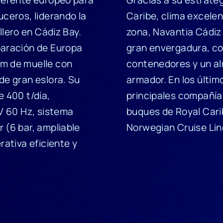
ceros, liderando la
Caribe, clima excelent
llero en Cádiz Bay.
zona, Navantia Cádiz 
paración de Europa
gran envergadura, c
 m de muelle con
contenedores y un al
de gran eslora. Su
armador. En los últim
 400 t/día,
principales compañía
 V 60 Hz, sistema
buques de Royal Cari
 (6 bar, ampliable
Norwegian Cruise Lin
rativa eficiente y