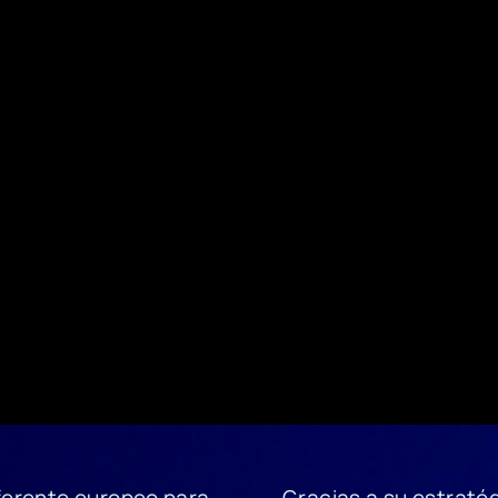
eferente europeo para
Gracias a su estratég