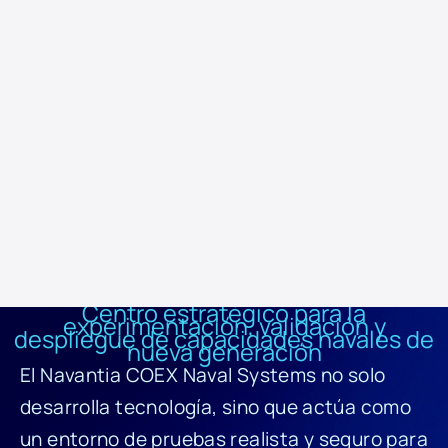
prueba, este centro posiciona a Navantia a la vanguardia
tecnológica de la defensa europea, actuando como motor de
innovación, excelencia operativa y superioridad tecnológica para
nuestros clientes.sátiles, Fene dispone de diques secos y muelles
para reparaciones de cruceros y buques de la Armada. Sus talleres
de sistemas integrados ofrecen modernización de combate y
propulsión. Participa en programas de transición energética con
jackets y monopiles XXL, reforzando empleo local e innovación en
eólica marina sostenible.
Centro estratégico para la
experimentación, validación y
despliegue de capacidades navales de
nueva generación
El Navantia COEX Naval Systems no solo
desarrolla tecnología, sino que actúa como
un entorno de pruebas realista y seguro para