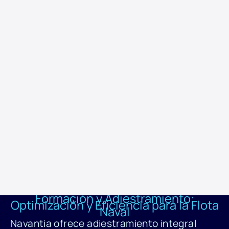
avanzado, de disciplina y operativo para las dotaciones.
Navantia también puede asistir a los alumnos con apoyos
logístico durante las actividades de adiestramiento, esto
incluye requisitos de alojamiento transporte, seguros,
visados, etc.
Este servicio aumenta la disponibilidad del buque, reduce costes,
riesgos, y tiempos mediante simulación, y capacita a la industria
local mediante programas de Transferencia de Conocimiento y
Tecnología (TOKAT). La experiencia internacional de Navantia con
diferentes armadas y su capacidad para modelar cualquier entorno
aseguran una formación de alta calidad y adaptada a las
necesidades específicas de cada cliente.
Formación y Adiestramiento:
Optimización y Eficiencia para la Flota
Naval
Navantia ofrece adiestramiento integral