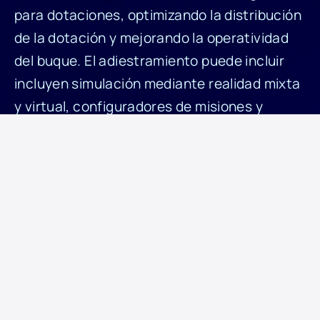
para dotaciones, optimizando la distribución
de la dotación y mejorando la operatividad
del buque. El adiestramiento puede incluir
incluyen simulación mediante realidad mixta
y virtual, configuradores de misiones y
adiestramiento digital en remoto.
Adiestramiento con soluciones de
simulación mediante realidad mixta,
virtual o realidad aumentada, a través de
un uso extensivo de la virtualización
hardware y software
NAVANTIS (NAVANTIA Training Integrated
System) es el sistema de adiestramiento
para los barcos diseñados por Navantia.