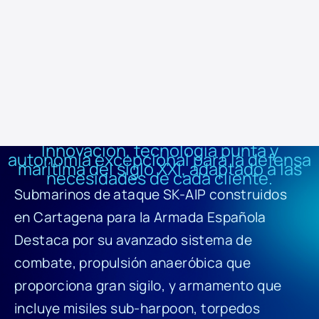
3.000 toneladas.
Incorpora un sistema de combate desarrollado por Navantia
Sistemas en colaboración con la empresa estadounidense Lockheed
Martin, con capacidad, única (para OTAN y UE) entre submarinos
convencionales de características similares, de lanzar misiles
tácticos de ataque a tierra.
Innovación, tecnología punta y
autonomía excepcional para la defensa
marítima del siglo XXI, adaptado a las
necesidades de cada cliente.
Submarinos de ataque SK-AIP construidos
en Cartagena para la Armada Española
Destaca por su avanzado sistema de
combate, propulsión anaeróbica que
proporciona gran sigilo, y armamento que
incluye misiles sub-harpoon, torpedos