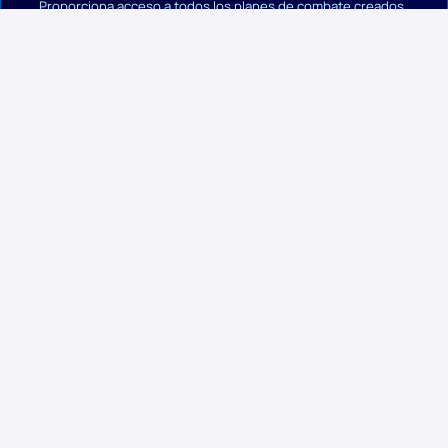
Proporciona acceso a todos los planes de combate creados,
lo que permite una revisión y análisis detallado de las
estrategias anteriores.
Recomendación automática