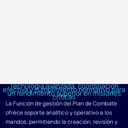
específicas para asegurar el éxito de las misiones.
La Función de gestión del Plan de Combate proporciona soporte
analítico y operativo a los mandos, permitiendo la creación, revisión y
gestión de planes de combate en tiempo real. Incorporación de
asistentes de voz y alertas inteligentes para aumentar la
interacción del operador y la rapidez en la toma de decisiones.
Incorporación de asistentes de voz y alertas inteligentes para
aumentar la interacción del operador y la rapidez en la toma de
decisiones.
Tecnología avanzada, coordinación
efectiva y cumplimiento normativo para
un rendimiento superior en misiones
críticas
La Función de gestión del Plan de Combate
ofrece soporte analítico y operativo a los
mandos, permitiendo la creación, revisión y