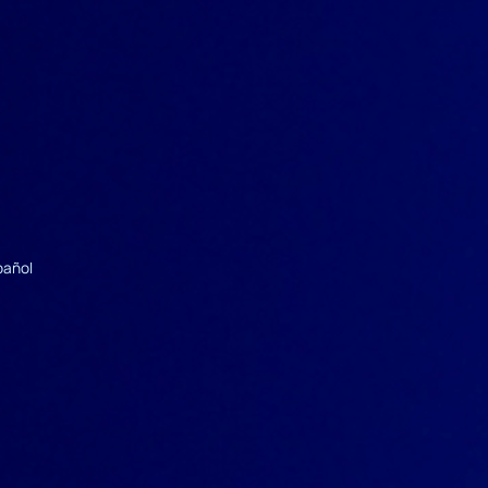
pañol