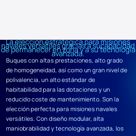
desempeña un papel fundamental en el control del cumplimiento de
la legislación pesquera y medioambiental, incluyendo acciones anti-
polución.
La elección estratégica para misiones
navales versátiles gracias a sucapacidad
de permanecer en zona y a su tecnología
avanzada.
Buques con altas prestaciones, alto grado
de homogeneidad, así como un gran nivel de
polivalencia, un alto estándar de
habitabilidad para las dotaciones y un
reducido coste de mantenimiento. Son la
elección perfecta para misiones navales
versátiles. Con diseño modular, alta
maniobrabilidad y tecnología avanzada, los