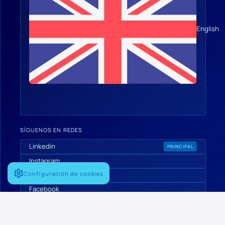
English
SÍGUENOS EN REDES
Linkedin
PRINCIPAL
Instagram
Configuración de cookies
X
Facebook
Youtube