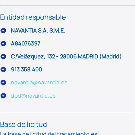
Entidad responsable
NAVANTIA S.A. S.M.E.
A84076397
C/Velázquez, 132 - 28006 MADRID (Madrid)
913 358 400
navantia@navantia.es
dpd@navantia.es
Base de licitud
La base de licitud del tratamiento es: