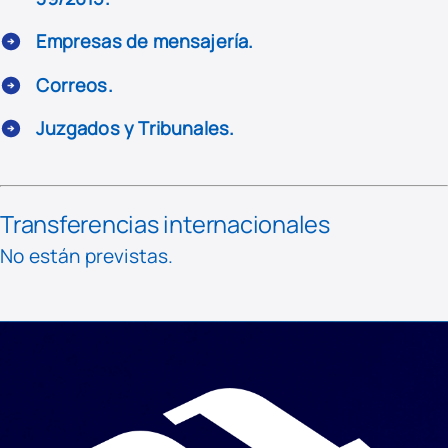
Empresas de mensajería.
Correos.
Juzgados y Tribunales.
Transferencias internacionales
No están previstas.