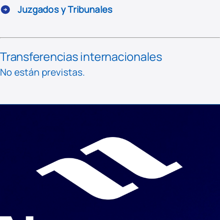
Juzgados y Tribunales
Transferencias internacionales
No están previstas.