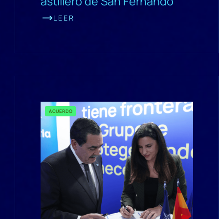
astillero de San Fernando
LEER
ACUERDO