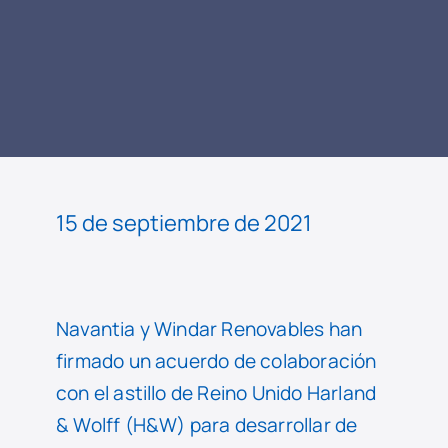
LEER
NOTICIA
15 de septiembre de 2021
Navantia y Windar Renovables han
firmado un acuerdo de colaboración
con el astillo de Reino Unido Harland
& Wolff (H&W) para desarrollar de