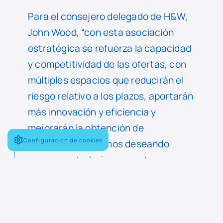
Para el consejero delegado de H&W,
John Wood, “con esta asociación
estratégica se refuerza la capacidad
y competitividad de las ofertas, con
múltiples espacios que reducirán el
riesgo relativo a los plazos, aportarán
más innovación y eficiencia y
mejorarán la obtención de
Configuración de cookies
beneficios”. “Estamos deseando
empezar a trabajar con estas
empresas a medida que avanzamos
rápidamente en el mercado”, ha
añadido.