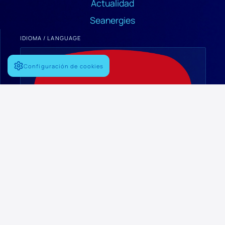
Actualidad
Seanergies
IDIOMA / LANGUAGE
Configuración de cookies
Español