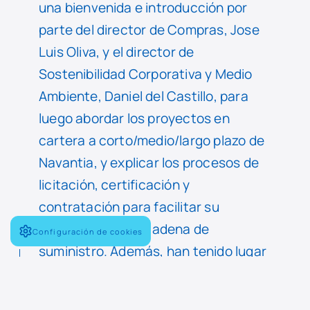
una bienvenida e introducción por
parte del director de Compras, Jose
Luis Oliva, y el director de
Sostenibilidad Corporativa y Medio
Ambiente, Daniel del Castillo, para
luego abordar los proyectos en
cartera a corto/medio/largo plazo de
Navantia, y explicar los procesos de
licitación, certificación y
contratación para facilitar su
integración en la cadena de
Configuración de cookies
suministro. Además, han tenido lugar
las reuniones B2B con el personal de
Navantia, y visitas al NTC para