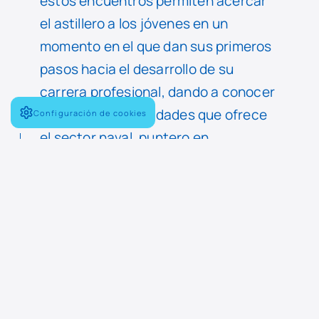
estos encuentros permiten acercar
el astillero a los jóvenes en un
momento en el que dan sus primeros
pasos hacia el desarrollo de su
carrera profesional, dando a conocer
las amplias posibilidades que ofrece
Configuración de cookies
el sector naval, puntero en
innovación a nivel mundial.
Las visitas incluyen un apartado
histórico y el paso por distintas áreas
productivas, de forma que los
participantes puedan hacerse una
idea de la importancia de Navantia en
la historia de la construcción naval en