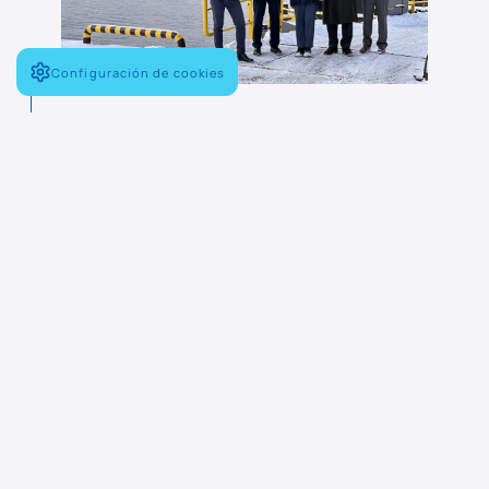
Configuración de cookies
En este contexto, Navantia presentó
también su enfoque para las futuras
fragatas ligeras de la clase Luleå
para el Ministerio de Defensa de
Suecia. Navantia propone la
construcción de cuatro fragatas
ligeras, las dos primeras a entregar
en 2030 y las otras dos en 2031,
totalmente adaptadas a los
requisitos suecos e interoperables en