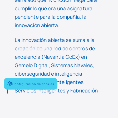
señalado que “Monodon” llega para
cumplir lo que era una asignatura
pendiente para la compañía, la
innovación abierta.
La innovación abierta se suma a la
creación de una red de centros de
excelencia (Navantia CoEx) en
Gemelo Digital, Sistemas Navales,
ciberseguridad e inteligencia
artificial; Buques Inteligentes,
Configuración de cookies
Servicios Inteligentes y Fabricación
Aditiva, además del de Energías
Verdes.