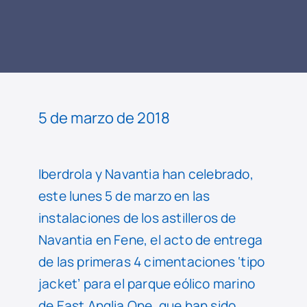
LEER
NOTICIA
5 de marzo de 2018
Iberdrola y Navantia han celebrado,
este lunes 5 de marzo en las
instalaciones de los astilleros de
Navantia en Fene, el acto de entrega
de las primeras 4 cimentaciones ‘tipo
jacket’ para el parque eólico marino
de East Anglia One, que han sido