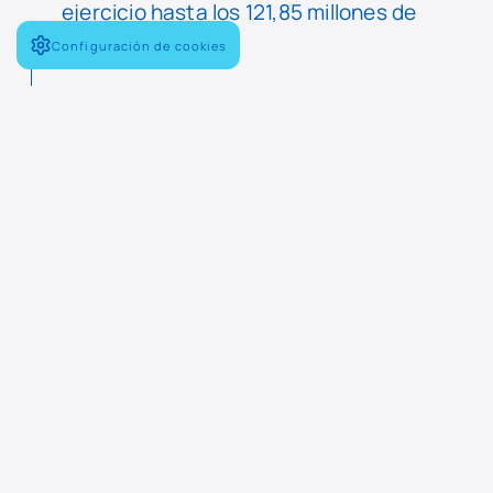
ejercicio hasta los 121,85 millones de
euros.
Configuración de cookies
En línea con el incremento de pedidos
y de acuerdo con las necesidades de
su propia transformación
tecnológica, Navantia ha puesto en
marcha un plan de empleo que en
2023 supuso la contratación de 413
personas. Un 51% de las nuevas
incorporaciones fueron menores de
35 años y un 29 por ciento fueron
mujeres, tres puntos más que en
2022, conforme a la apuesta de la