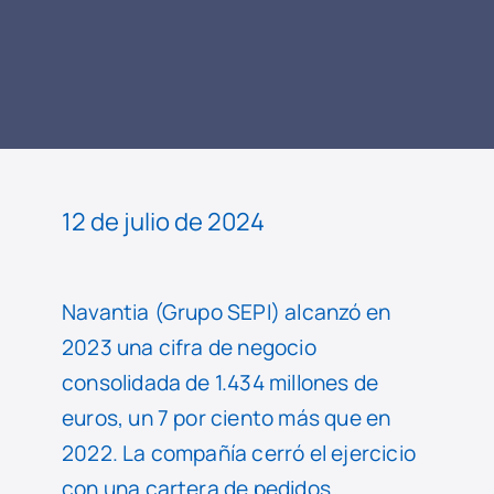
LEER
NOTICIA
12 de julio de 2024
Navantia (Grupo SEPI) alcanzó en
2023 una cifra de negocio
consolidada de 1.434 millones de
euros, un 7 por ciento más que en
2022. La compañía cerró el ejercicio
con una cartera de pedidos