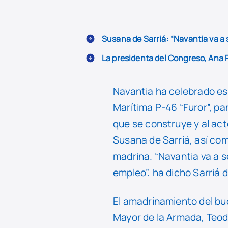
Susana de Sarriá: “Navantia va a 
La presidenta del Congreso, Ana 
Navantia ha celebrado est
Marítima P-46 “Furor”, pa
que se construye y al act
Susana de Sarriá, así co
madrina. “Navantia va a s
empleo”, ha dicho Sarriá 
El amadrinamiento del bu
Mayor de la Armada, Teod