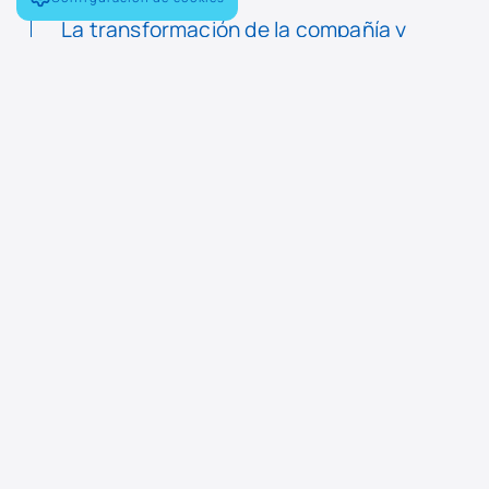
La transformación de la compañía y
su apuesta por nuevas tecnologías
habilitadoras dio un nuevo paso con
la participación de Navantia en la
creación del consorcio industrial para
la inteligencia artificial IndesIA, junto
a Repsol, Gestamp, Técnicas
Reunidas, Telefónica y Microsoft, una
iniciativa a la que posteriormente se
han incorporado otras grandes
empresas.
“A pesar de la pandemia de Covid-19 y
su impacto económico y de las