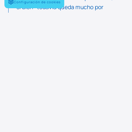
Configuración de cookies
si bien “todavía queda mucho por
hacer”.
Por su parte, el presidente de
Navantia, Ricardo Domínguez, ha
manifestado que este acuerdo
“refuerza el compromiso con una
industria más inclusiva y socialmente
responsable”. “En Navantia
entendemos que la innovación no
solo se mide en términos
tecnológicos, sino también a través
de nuestra capacidad para integrar el
talento diverso en todos los niveles