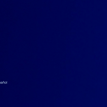
pañol