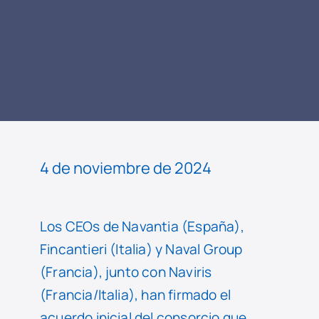
LEER
NOTICIA
4 de noviembre de 2024
Los CEOs de Navantia (España),
Fincantieri (Italia) y Naval Group
(Francia), junto con Naviris
(Francia/Italia), han firmado el
acuerdo inicial del consorcio que