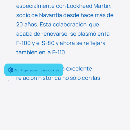
especialmente con Lockheed Martin,
socio de Navantia desde hace más de
20 años. Esta colaboración, que
acaba de renovarse, se plasmó en la
F-100 y el S-80 y ahora se reflejará
también en la F-110.
Navantia tiene una excelente
Configuración de cookies
relación histórica no sólo con las
empresas de EEUU sino también con
la US Navy. Desde 2013, la compañía
española es el mantenedor principal
de los buques de la US Navy en la
base de Rota. El pasado mes de