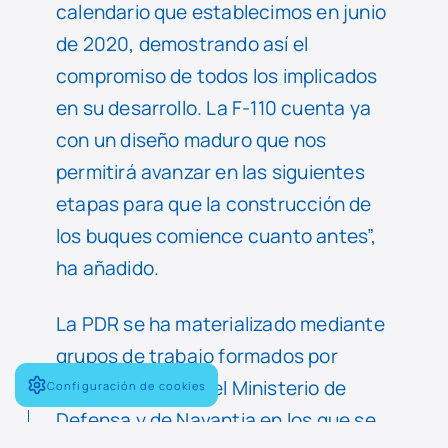
calendario que establecimos en junio
de 2020, demostrando así el
compromiso de todos los implicados
en su desarrollo. La F-110 cuenta ya
con un diseño maduro que nos
permitirá avanzar en las siguientes
etapas para que la construcción de
los buques comience cuanto antes”,
ha añadido.
La PDR se ha materializado mediante
grupos de trabajo formados por
representantes del Ministerio de
Configuración de cookies
Defensa y de Navantia en los que se