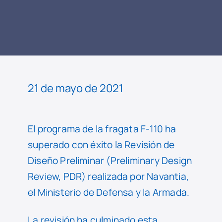
LEER
NOTICIA
21 de mayo de 2021
El programa de la fragata F-110 ha
superado con éxito la Revisión de
Diseño Preliminar (Preliminary Design
Review, PDR) realizada por Navantia,
el Ministerio de Defensa y la Armada.
La revisión ha culminado esta